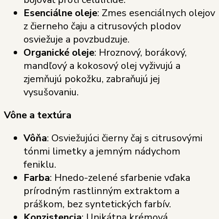
Esenciálne oleje
: Zmes esenciálnych olejov
z čierneho čaju a citrusových plodov
osviežuje a povzbudzuje.
Organické oleje
: Hroznový, borákový,
mandľový a kokosový olej vyživujú a
zjemňujú pokožku, zabraňujú jej
vysušovaniu.
Vône a textúra
Vôňa
: Osviežujúci čierny čaj s citrusovými
tónmi limetky a jemným nádychom
feniklu.
Farba
: Hnedo-zelené sfarbenie vďaka
prírodným rastlinným extraktom a
práškom, bez syntetických farbív.
Konzistencia
: Unikátna krémová