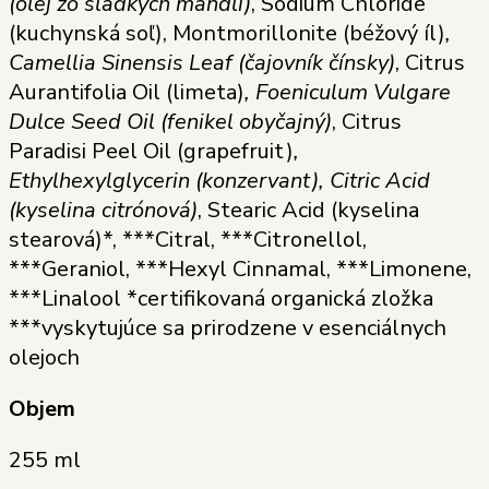
(olej zo sladkých mandlí)
, Sodium Chloride
(kuchynská soľ), Montmorillonite (béžový íl)
,
Camellia Sinensis Leaf (čajovník čínsky)
, Citrus
Aurantifolia Oil (limeta)
, Foeniculum Vulgare
Dulce Seed Oil (fenikel obyčajný)
, Citrus
Paradisi Peel Oil (grapefruit)
,
Ethylhexylglycerin (konzervant), Citric Acid
(kyselina citrónová)
, Stearic Acid (kyselina
stearová)*, ***Citral, ***Citronellol,
***Geraniol, ***Hexyl Cinnamal, ***Limonene,
***Linalool *certifikovaná organická zložka
***vyskytujúce sa prirodzene v esenciálnych
olejoch
Objem
255 ml