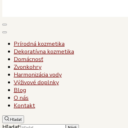
Plody Zdravia
Pre vaše zdravie, pre vašu krásu
Prírodná kozmetika
Dekoratívna kozmetika
Domácnosť
Zvonkohry
Harmonizácia vody
Výživové doplnky
Blog
O nás
Kontakt
Hľadať
Hľadať: