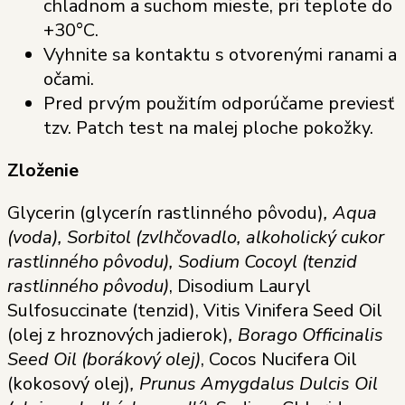
chladnom a suchom mieste, pri teplote do
+30°C.
Vyhnite sa kontaktu s otvorenými ranami a
očami.
Pred prvým použitím odporúčame previesť
tzv. Patch test na malej ploche pokožky.
Zloženie
Glycerin (glycerín rastlinného pôvodu)
, Aqua
(voda), Sorbitol (zvlhčovadlo, alkoholický cukor
rastlinného pôvodu), Sodium Cocoyl (tenzid
rastlinného pôvodu)
, Disodium Lauryl
Sulfosuccinate (tenzid), Vitis Vinifera Seed Oil
(olej z hroznových jadierok)
, Borago Officinalis
Seed Oil (borákový olej)
, Cocos Nucifera Oil
(kokosový olej)
, Prunus Amygdalus Dulcis Oil