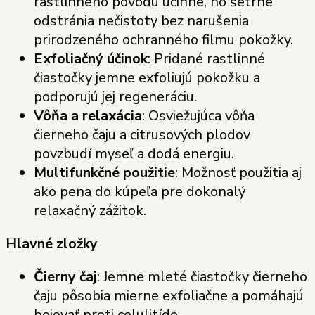
rastlinného pôvodu účinne, no šetrne
odstránia nečistoty bez narušenia
prirodzeného ochranného filmu pokožky.
Exfoliačný účinok
: Pridané rastlinné
čiastočky jemne exfoliujú pokožku a
podporujú jej regeneráciu.
Vôňa a relaxácia
: Osviežujúca vôňa
čierneho čaju a citrusových plodov
povzbudí myseľ a dodá energiu.
Multifunkčné použitie
: Možnosť použitia aj
ako pena do kúpeľa pre dokonalý
relaxačný zážitok.
Hlavné zložky
Čierny čaj
: Jemne mleté čiastočky čierneho
čaju pôsobia mierne exfoliačne a pomáhajú
bojovať proti celulitíde.