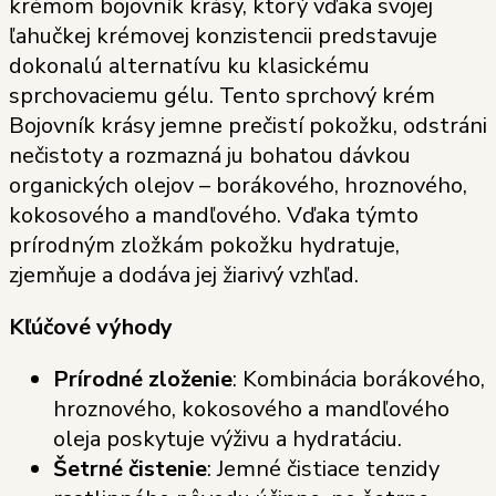
krémom bojovník krásy, ktorý vďaka svojej
ľahučkej krémovej konzistencii predstavuje
dokonalú alternatívu ku klasickému
sprchovaciemu gélu. Tento sprchový krém
Bojovník krásy jemne prečistí pokožku, odstráni
nečistoty a rozmazná ju bohatou dávkou
organických olejov – borákového, hroznového,
kokosového a mandľového. Vďaka týmto
prírodným zložkám pokožku hydratuje,
zjemňuje a dodáva jej žiarivý vzhľad.
Kľúčové výhody
Prírodné zloženie
: Kombinácia borákového,
hroznového, kokosového a mandľového
oleja poskytuje výživu a hydratáciu.
Šetrné čistenie
: Jemné čistiace tenzidy