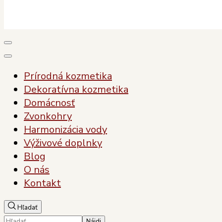
Plody Zdravia
Pre vaše zdravie, pre vašu krásu
Prírodná kozmetika
Dekoratívna kozmetika
Domácnosť
Zvonkohry
Harmonizácia vody
Výživové doplnky
Blog
O nás
Kontakt
Hľadať
Hľadať: