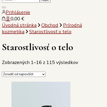
Zatvoriť
Prihlásenie
vyhľadávanie
0
0,00 €
Úvodná stránka
Obchod
Prírodná
kozmetika
Starostlivosť o telo
Starostlivosť o telo
Sorted
Zobrazených 1–16 z 115 výsledkov
by
latest