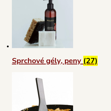
Sprchové gély, peny
(27)