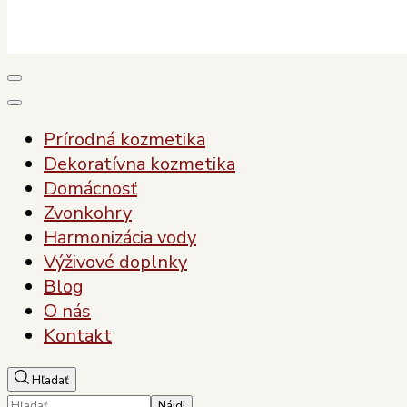
Plody Zdravia
Pre vaše zdravie, pre vašu krásu
Prírodná kozmetika
Dekoratívna kozmetika
Domácnosť
Zvonkohry
Harmonizácia vody
Výživové doplnky
Blog
O nás
Kontakt
Hľadať
Hľadať: