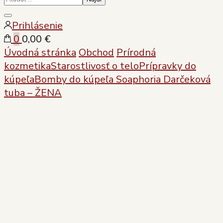
Zatvoriť
Prihlásenie
vyhľadávanie
0
0,00 €
Úvodná stránka
Obchod
Prírodná
kozmetika
Starostlivosť o telo
Prípravky do
kúpeľa
Bomby do kúpeľa
Soaphoria Darčeková
tuba – ŽENA