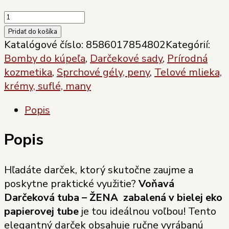
množstvo
Soaphoria
Pridať do košíka
Darčeková
Katalógové číslo:
8586017854802
Kategórií:
tuba
Bomby do kúpeľa
,
Darčekové sady
,
Prírodná
–
kozmetika
,
Sprchové gély, peny
,
Telové mlieka,
ŽENA
krémy, suflé, many
Popis
Popis
Hľadáte darček, ktorý skutočne zaujme a
poskytne praktické využitie?
Voňavá
Darčeková tuba – ŽENA zabalená v bielej eko
papierovej tube
je tou ideálnou voľbou! Tento
elegantný darček obsahuje ručne vyrábanú