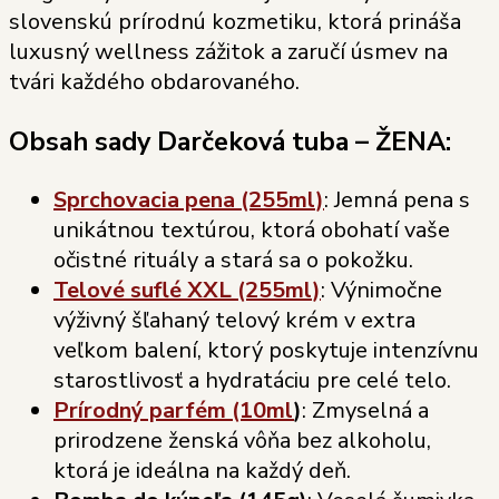
slovenskú prírodnú kozmetiku, ktorá prináša
luxusný wellness zážitok a zaručí úsmev na
tvári každého obdarovaného.
Obsah sady Darčeková tuba – ŽENA:
Sprchovacia pena (255ml)
: Jemná pena s
unikátnou textúrou, ktorá obohatí vaše
očistné rituály a stará sa o pokožku.
Telové suflé XXL (255ml)
: Výnimočne
výživný šľahaný telový krém v extra
veľkom balení, ktorý poskytuje intenzívnu
starostlivosť a hydratáciu pre celé telo.
Prírodný parfém (10ml
)
: Zmyselná a
prirodzene ženská vôňa bez alkoholu,
ktorá je ideálna na každý deň.