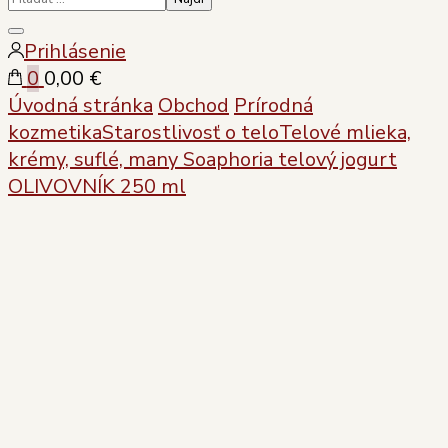
Zatvoriť
Prihlásenie
vyhľadávanie
0
0,00 €
Úvodná stránka
Obchod
Prírodná
kozmetika
Starostlivosť o telo
Telové mlieka,
krémy, suflé, many
Soaphoria telový jogurt
OLIVOVNÍK 250 ml