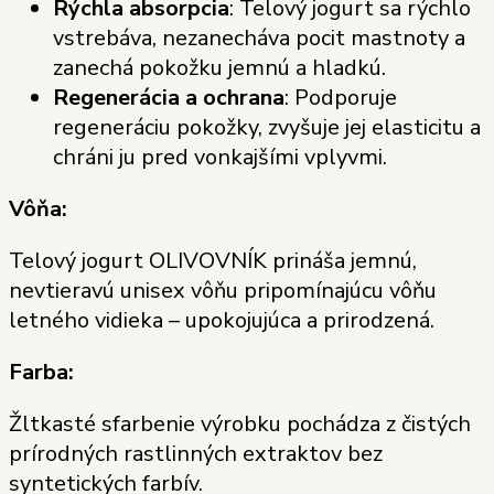
Rýchla absorpcia
: Telový jogurt sa rýchlo
vstrebáva, nezanecháva pocit mastnoty a
zanechá pokožku jemnú a hladkú.
Regenerácia a ochrana
: Podporuje
regeneráciu pokožky, zvyšuje jej elasticitu a
chráni ju pred vonkajšími vplyvmi.
Vôňa:
Telový jogurt OLIVOVNÍK prináša jemnú,
nevtieravú unisex vôňu pripomínajúcu vôňu
letného vidieka – upokojujúca a prirodzená.
Farba:
Žltkasté sfarbenie výrobku pochádza z čistých
prírodných rastlinných extraktov bez
syntetických farbív.