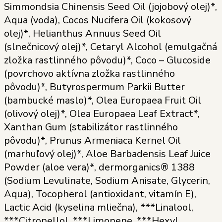
Simmondsia Chinensis Seed Oil (jojobový olej)*,
Aqua (voda), Cocos Nucifera Oil (kokosový
olej)*, Helianthus Annuus Seed Oil
(slnečnicový olej)*, Cetaryl Alcohol (emulgačná
zložka rastlinného pôvodu)*, Coco – Glucoside
(povrchovo aktívna zložka rastlinného
pôvodu)*, Butyrospermum Parkii Butter
(bambucké maslo)*, Olea Europaea Fruit Oil
(olivový olej)*, Olea Europaea Leaf Extract*,
Xanthan Gum (stabilizátor rastlinného
pôvodu)*, Prunus Armeniaca Kernel Oil
(marhuľový olej)*, Aloe Barbadensis Leaf Juice
Powder (aloe vera)*, dermorganics® 1388
(Sodium Levulinate, Sodium Anisate, Glycerin,
Aqua), Tocopherol (antioxidant, vitamín E),
Lactic Acid (kyselina mliečna), ***Linalool,
***Citronellol, ***Limonene, ***Hexyl