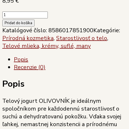
8,95
€
množstvo
Soaphoria
Pridať do košíka
telový
Katalógové číslo:
8586017851900
Kategórie:
jogurt
Prírodná kozmetika
,
Starostlivosť o telo
,
OLIVOVNÍK
Telové mlieka, krémy, suflé, many
250
Popis
ml
Recenzie (0)
Popis
Telový jogurt OLIVOVNÍK je ideálnym
spoločníkom pre každodennú starostlivosť o
suchú a dehydratovanú pokožku. Vďaka svojej
ľahkej, nemastnej konzistencii a prírodnému