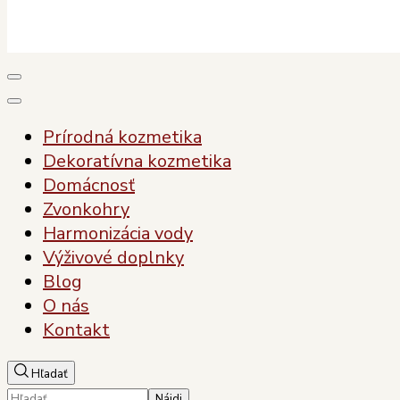
Plody Zdravia
Pre vaše zdravie, pre vašu krásu
Prírodná kozmetika
Dekoratívna kozmetika
Domácnosť
Zvonkohry
Harmonizácia vody
Výživové doplnky
Blog
O nás
Kontakt
Hľadať
Hľadať: