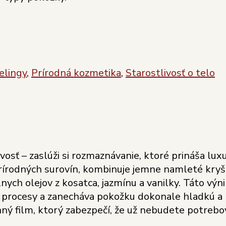
elingy
,
Prírodná kozmetika
,
Starostlivosť o telo
livosť – zaslúži si rozmaznávanie, ktoré prináša 
rírodných surovín, kombinuje jemne namleté kryštá
lnych olejov z kosatca, jazmínu a vanilky. Táto 
 procesy a zanecháva pokožku dokonale hladkú a 
nný film, ktorý zabezpečí, že už nebudete potrebo