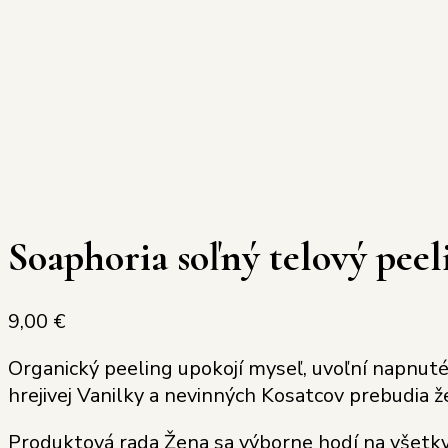
Soaphoria soľný telový pee
9,00
€
Organický peeling upokojí myseľ, uvoľní napnuté 
hrejivej Vanilky a nevinných Kosatcov prebudia ž
Produktová rada Žena sa výborne hodí na všetky