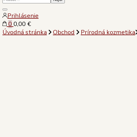
Zatvoriť
Prihlásenie
vyhľadávanie
0
0,00 €
Úvodná stránka
Obchod
Prírodná kozmetika