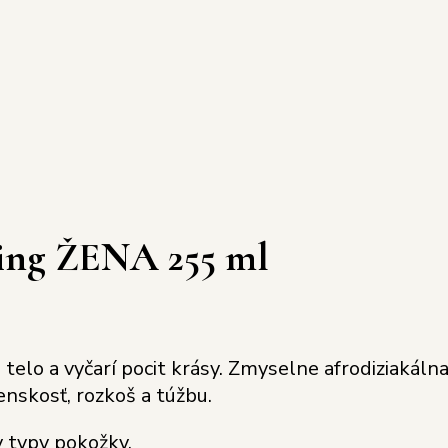
ling ŽENA 255 ml
telo a vyčarí pocit krásy. Zmyselne afrodiziakáln
enskosť, rozkoš a túžbu.
 typy pokožky.