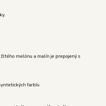
ky.
žltého melónu a malín je prepojený s
yntetických farbív.