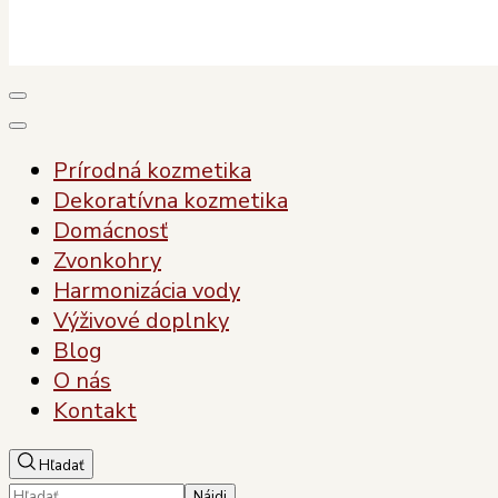
Plody Zdravia
Pre vaše zdravie, pre vašu krásu
Prírodná kozmetika
Dekoratívna kozmetika
Domácnosť
Zvonkohry
Harmonizácia vody
Výživové doplnky
Blog
O nás
Kontakt
Hľadať
Hľadať: