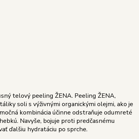
luxusný telový peeling ŽENA. Peeling ŽENA,
liky soli s výživnými organickými olejmi, ako je
výnimočná kombinácia účinne odstraňuje odumreté
hebkú. Navyše, bojuje proti predčasnému
vať ďalšiu hydratáciu po sprche.