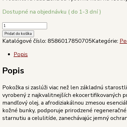
Dostupné na objednávku ( do 1-3 dní )
množstvo
Soaphoria
Pridať do košíka
soľný
Katalógové číslo:
8586017850705
Kategórie:
Pe
telový
Popis
peeling
ŽENA
Popis
255
ml
Pokožka si zaslúži viac než len základnú starost
vyrobený z najkvalitnejších ekocertifikovaných p
mandľový olej, a afrodiziakálnou zmesou esenciá
kožné bunky, podporuje prirodzené regeneračné
starnutiu a celulitíde, zanechávajúc jemný ochra