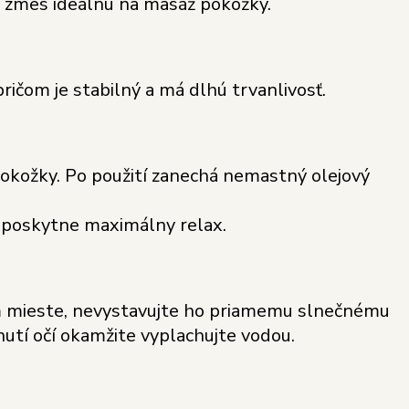
u zmes ideálnu na masáž pokožky.
ičom je stabilný a má dlhú trvanlivosť.
okožky. Po použití zanechá nemastný olejový
m poskytne maximálny relax.
om mieste, nevystavujte ho priamemu slnečnému
nutí očí okamžite vyplachujte vodou.