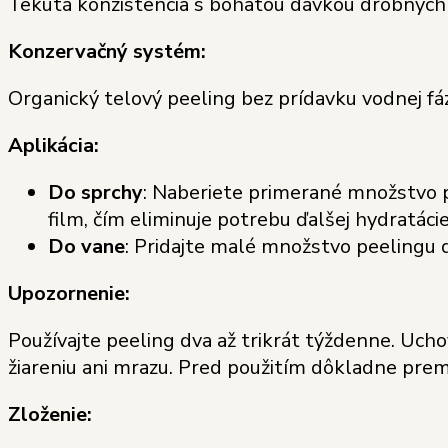
Tekutá konzistencia s bohatou dávkou drobných 
Konzervačný systém:
Organický telový peeling bez prídavku vodnej fáz
Aplikácia:
Do sprchy
: Naberiete primerané množstvo p
film, čím eliminuje potrebu ďalšej hydratácie
Do vane
: Pridajte malé množstvo peelingu 
Upozornenie:
Používajte peeling dva až trikrát týždenne. U
žiareniu ani mrazu. Pred použitím dôkladne premi
Zloženie: