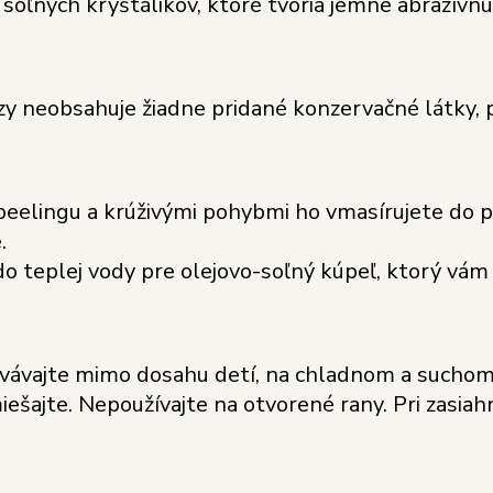
soľných kryštálikov, ktoré tvoria jemne abrazívn
y neobsahuje žiadne pridané konzervačné látky, pr
eelingu a krúživými pohybmi ho vmasírujete do p
.
do teplej vody pre olejovo-soľný kúpeľ, ktorý vá
chovávajte mimo dosahu detí, na chladnom a such
ešajte. Nepoužívajte na otvorené rany. Pri zasiah