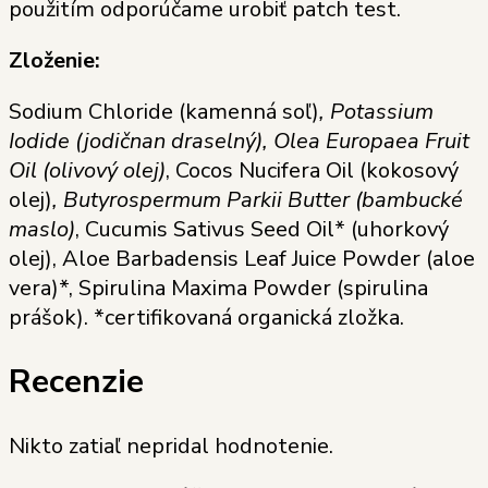
použitím odporúčame urobiť patch test.
Zloženie:
Sodium Chloride (kamenná soľ)
, Potassium
Iodide (jodičnan draselný), Olea Europaea Fruit
Oil (olivový olej)
, Cocos Nucifera Oil (kokosový
olej)
, Butyrospermum Parkii Butter (bambucké
maslo)
, Cucumis Sativus Seed Oil* (uhorkový
olej), Aloe Barbadensis Leaf Juice Powder (aloe
vera)*, Spirulina Maxima Powder (spirulina
prášok). *certifikovaná organická zložka.
Recenzie
Nikto zatiaľ nepridal hodnotenie.