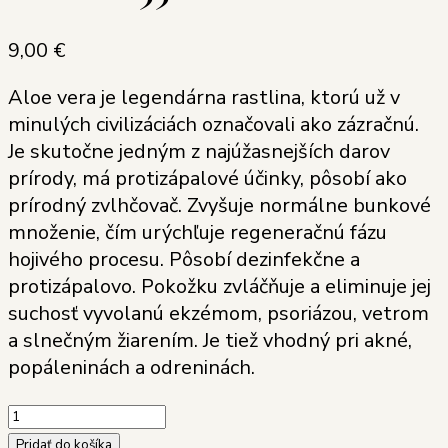
9,00
€
Aloe vera je legendárna rastlina, ktorú už v
minulých civilizáciách označovali ako zázračnú.
Je skutočne jedným z najúžasnejších darov
prírody, má protizápalové účinky, pôsobí ako
prírodný zvlhčovač. Zvyšuje normálne bunkové
množenie, čím urýchľuje regeneračnú fázu
hojivého procesu. Pôsobí dezinfekčne a
protizápalovo. Pokožku zvláčňuje a eliminuje jej
suchosť vyvolanú ekzémom, psoriázou, vetrom
a slnečným žiarením. Je tiež vhodný pri akné,
popáleninách a odreninách.
množstvo
Soaphoria
Pridať do košíka