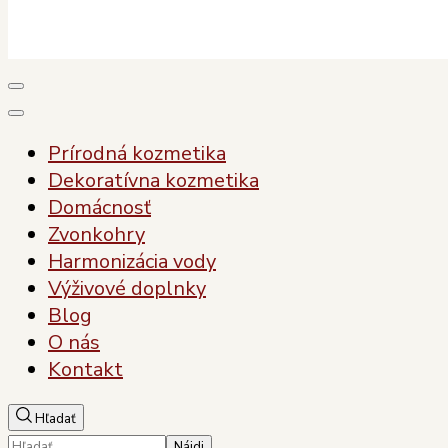
Plody Zdravia
Pre vaše zdravie, pre vašu krásu
Prírodná kozmetika
Dekoratívna kozmetika
Domácnosť
Zvonkohry
Harmonizácia vody
Výživové doplnky
Blog
O nás
Kontakt
Hľadať
Hľadať: