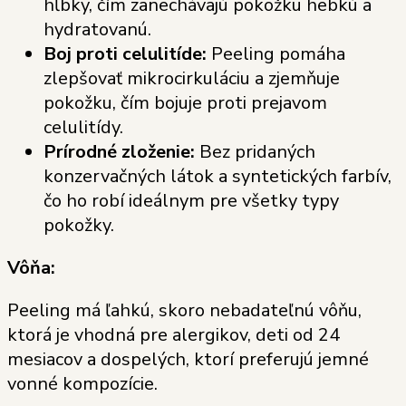
hĺbky, čím zanechávajú pokožku hebkú a
hydratovanú.
Boj proti celulitíde:
Peeling pomáha
zlepšovať mikrocirkuláciu a zjemňuje
pokožku, čím bojuje proti prejavom
celulitídy.
Prírodné zloženie:
Bez pridaných
konzervačných látok a syntetických farbív,
čo ho robí ideálnym pre všetky typy
pokožky.
Vôňa:
Peeling má ľahkú, skoro nebadateľnú vôňu,
ktorá je vhodná pre alergikov, deti od 24
mesiacov a dospelých, ktorí preferujú jemné
vonné kompozície.