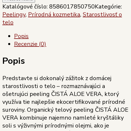
soľný
Katalógové číslo:
8586017850750
Kategórie:
telový
Peelingy
,
Prírodná kozmetika
,
Starostlivosť o
peeling
telo
ČISTÁ
Popis
ALOE
Recenzie (0)
VERA
255
Popis
ml
Predstavte si dokonalý zážitok z domácej
starostlivosti o telo – rozmaznávajúci a
ošetrujúci peeling ČISTÁ ALOE VERA, ktorý
využíva tie najlepšie ekocertifikované prírodné
suroviny. Organický telový peeling ČISTÁ ALOE
VERA kombinuje najemno namleté kryštáliky
soli s výživnými prírodnými olejmi, ako je