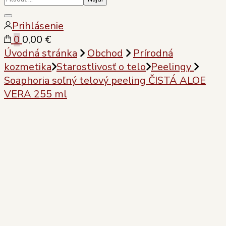
Zatvoriť
Prihlásenie
vyhľadávanie
0
0,00 €
Úvodná stránka
Obchod
Prírodná
kozmetika
Starostlivosť o telo
Peelingy
Soaphoria soľný telový peeling ČISTÁ ALOE
VERA 255 ml