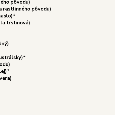
nného pôvodu)
a rastlinného pôvodu)
aslo)
*
a trstinová)
dný)
ustrálsky)
*
vodu)
ej)
*
vera)