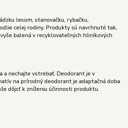
hádzku lesom, stanovačku, rybačku,
dlie celej rodiny. Produkty sú navrhnuté tak,
avyše balená v recyklovateľných hliníkových
a nechajte vstrebať. Deodorant je v
natív na prírodný deodorant je adaptačná doba
e dôjsť k zníženiu účinnosti produktu.