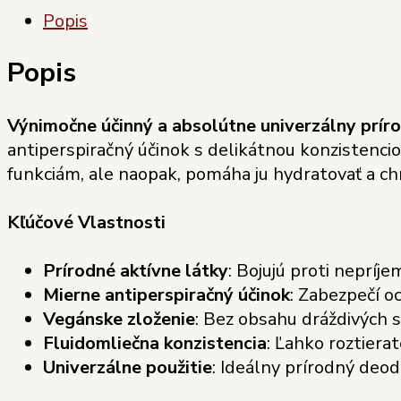
-
Popis
DOBRODRUH
Popis
Výnimočne účinný a absolútne univerzálny prí
antiperspiračný účinok s delikátnou konzistenc
funkciám, ale naopak, pomáha ju hydratovať a chr
Kľúčové Vlastnosti
Prírodné aktívne látky
: Bojujú proti neprí
Mierne antiperspiračný účinok
: Zabezpečí o
Vegánske zloženie
: Bez obsahu dráždivých s
Fluidomliečna konzistencia
: Ľahko roztiera
Univerzálne použitie
: Ideálny prírodný deod