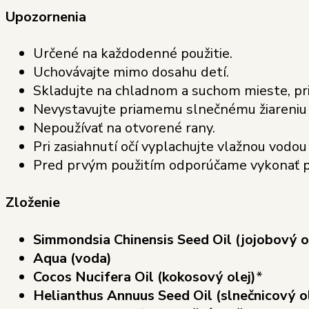
Upozornenia
Určené na každodenné použitie.
Uchovávajte mimo dosahu detí.
Skladujte na chladnom a suchom mieste, pri
Nevystavujte priamemu slnečnému žiareniu 
Nepoužívať na otvorené rany.
Pri zasiahnutí očí vyplachujte vlažnou vodo
Pred prvým použitím odporúčame vykonať pa
Zloženie
Simmondsia Chinensis Seed Oil (jojobový o
Aqua (voda)
Cocos Nucifera Oil (kokosový olej)
*
Helianthus Annuus Seed Oil (slnečnicový ol