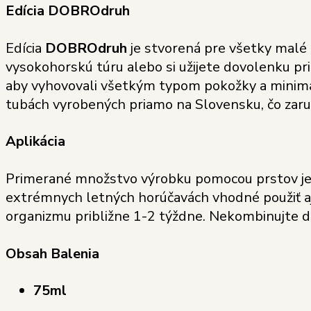
Edícia DOBROdruh
Edícia
DOBROdruh
je stvorená pre všetky malé 
vysokohorskú túru alebo si užijete dovolenku pri
aby vyhovovali všetkým typom pokožky a minimali
tubách vyrobených priamo na Slovensku, čo zaru
Aplikácia
Primerané množstvo výrobku pomocou prstov jemn
extrémnych letných horúčavách vhodné použiť aj
organizmu približne 1-2 týždne. Nekombinujte de
Obsah Balenia
75ml