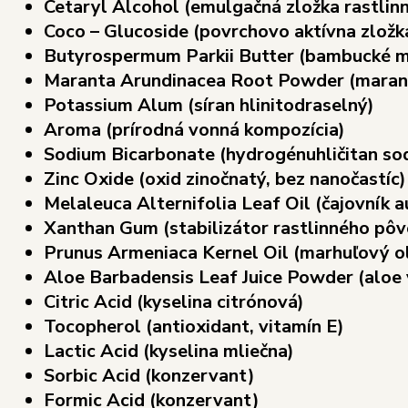
Cetaryl Alcohol (emulgačná zložka rastli
Coco – Glucoside (povrchovo aktívna zložk
Butyrospermum Parkii Butter (bambucké m
Maranta Arundinacea Root Powder (marant
Potassium Alum (síran hlinitodraselný)
Aroma (prírodná vonná kompozícia)
Sodium Bicarbonate (hydrogénuhličitan so
Zinc Oxide (oxid zinočnatý, bez nanočastíc)
Melaleuca Alternifolia Leaf Oil (čajovník a
Xanthan Gum (stabilizátor rastlinného pô
Prunus Armeniaca Kernel Oil (marhuľový ol
Aloe Barbadensis Leaf Juice Powder (aloe 
Citric Acid (kyselina citrónová)
Tocopherol (antioxidant, vitamín E)
Lactic Acid (kyselina mliečna)
Sorbic Acid (konzervant)
Formic Acid (konzervant)