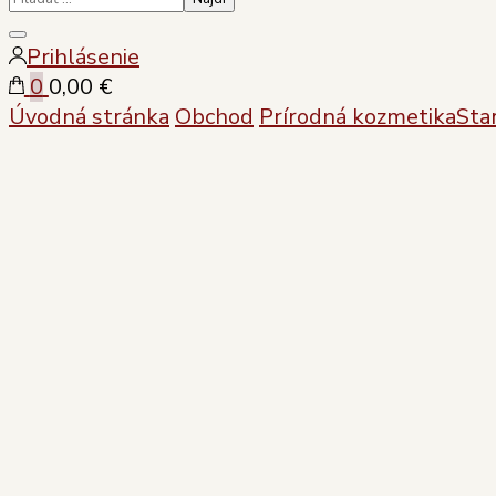
Zatvoriť
Prihlásenie
vyhľadávanie
0
0,00 €
Úvodná stránka
Obchod
Prírodná kozmetika
Star