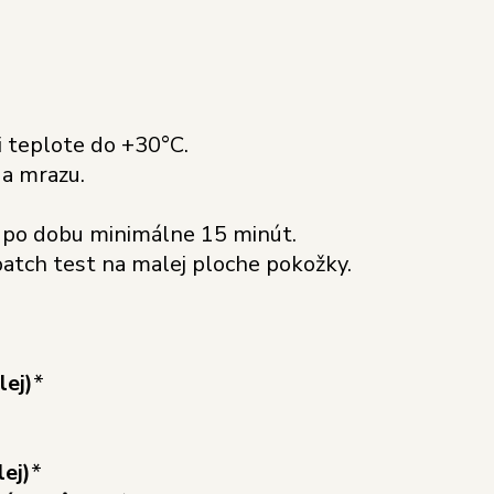
 teplote do +30°C.
a mrazu.
u po dobu minimálne 15 minút.
tch test na malej ploche pokožky.
lej)
*
ej)
*