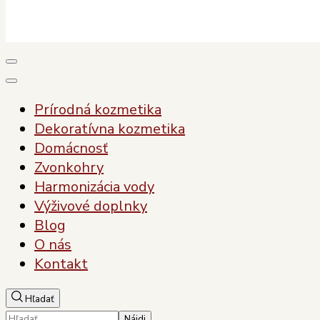
Plody Zdravia
Pre vaše zdravie, pre vašu krásu
Prírodná kozmetika
Dekoratívna kozmetika
Domácnosť
Zvonkohry
Harmonizácia vody
Výživové doplnky
Blog
O nás
Kontakt
Hľadať
Hľadať: