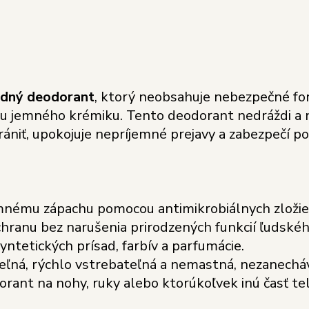
rodný deodorant
, ktorý neobsahuje nebezpečné fo
iou jemného krémiku. Tento deodorant nedráždi a 
ániť, upokojuje nepríjemné prejavy a zabezpečí poc
jemnému zápachu pomocou antimikrobiálnych zložie
chranu bez narušenia prirodzených funkcií ľudskéh
yntetických prísad, farbív a parfumácie.
teľná, rýchlo vstrebateľná a nemastná, nezanechá
orant na nohy, ruky alebo ktorúkoľvek inú časť tel