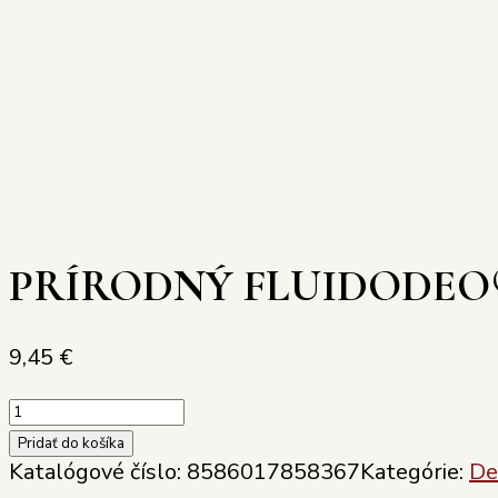
PRÍRODNÝ FLUIDODEO
9,45
€
množstvo
PRÍRODNÝ
Pridať do košíka
FLUIDODEO®
Katalógové číslo:
8586017858367
Kategórie:
De