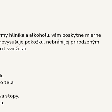
rmy hliníka a alkoholu, vám poskytne mierne
nevysušuje pokožku, nebráni jej prirodzeným
it sviežosti.
k.
o tela.
va stopy.
a.