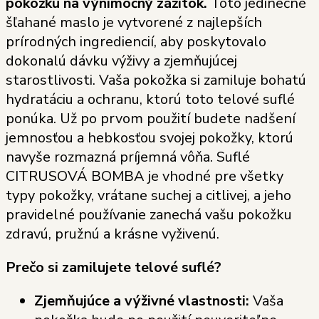
pokožku na výnimočný zážitok.
Toto jedinečné
šľahané maslo je vytvorené z najlepších
prírodných ingrediencií, aby poskytovalo
dokonalú dávku výživy a zjemňujúcej
starostlivosti. Vaša pokožka si zamiluje bohatú
hydratáciu a ochranu, ktorú toto telové suflé
ponúka. Už po prvom použití budete nadšení
jemnosťou a hebkosťou svojej pokožky, ktorú
navyše rozmazná príjemná vôňa. Suflé
CITRUSOVÁ BOMBA je vhodné pre všetky
typy pokožky, vrátane suchej a citlivej, a jeho
pravidelné používanie zanechá vašu pokožku
zdravú, pružnú a krásne vyživenú.
Prečo si zamilujete telové suflé?
Zjemňujúce a výživné vlastnosti:
Vaša