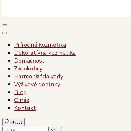
Plody Zdravia
Pre vaše zdravie, pre vašu krásu
Prírodná kozmetika
Dekoratívna kozmetika
Domácnosť
Zvonkohry
Harmonizácia vody
Výživové doplnky
Blog
O nás
Kontakt
Hľadať
Hľadať: