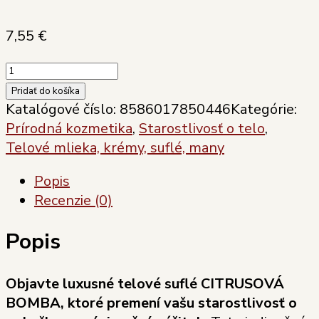
7,55
€
množstvo
Soaphoria
Pridať do košíka
telové
Katalógové číslo:
8586017850446
Kategórie:
suflé
Prírodná kozmetika
,
Starostlivosť o telo
,
CITRUSOVÁ
Telové mlieka, krémy, suflé, many
BOMBA
Popis
125
Recenzie (0)
ml
Popis
Objavte luxusné telové suflé CITRUSOVÁ
BOMBA, ktoré premení vašu starostlivosť o