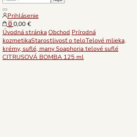
Zatvoriť
Prihlásenie
vyhľadávanie
0
0,00 €
Úvodná stránka
Obchod
Prírodná
kozmetika
Starostlivosť o telo
Telové mlieka,
krémy, suflé, many
Soaphoria telové suflé
CITRUSOVÁ BOMBA 125 ml