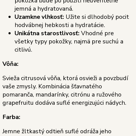
pokožka bude po použití neuveriteľne
jemná a hydratovaná.
Uzamkne vlhkosť:
Užite si dlhodobý pocit
hodvábnej hebkosti a hydratácie.
Unikátna starostlivosť:
Vhodné pre
všetky typy pokožky, najmä pre suchú a
citlivú.
Vôňa:
Svieža citrusová vôňa, ktorá osvieži a povzbudí
vaše zmysly. Kombinácia šťavnatého
pomaranča, mandarínky, citrónu a ružového
grapefruitu dodáva suflé energizujúci nádych.
Farba:
Jemne žltkastý odtieň suflé odráža jeho