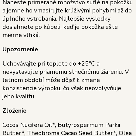
Naneste primerané množstvo suflé na pokožku
a jemne ho vmasírujte krúživými pohybmi až do
úplného vstrebania. Najlepšie výsledky
dosiahnete po kúpeli, keď je pokožka ešte
mierne vlhká.
Upozornenie
Uchovávajte pri teplote do +25°C a
nevystavujte priamemu slnečnému žiareniu. V
letnom období môže dôjsť k zmene
konzistencie výrobku, čo však neovplyvňuje
jeho kvalitu.
Zloženie
Cocos Nucifera Oil*, Butyrospermum Parkii
Butter*, Theobroma Cacao Seed Butter*, Olea