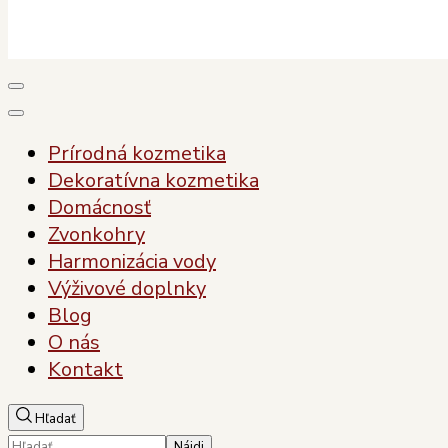
Plody Zdravia
Pre vaše zdravie, pre vašu krásu
Prírodná kozmetika
Dekoratívna kozmetika
Domácnosť
Zvonkohry
Harmonizácia vody
Výživové doplnky
Blog
O nás
Kontakt
Hľadať
Hľadať: