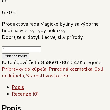
5,70
€
Produktová rada Magické byliny sa výborne
hodí na všetky typy pokožky.
Doprajte si dotyk liečivej sily prírody.
množstvo
Soaphoria
Pridať do košíka
Soľná
Katalógové číslo:
8586017851047
Kategórie:
zmes
Prípravky do kúpeľa
,
Prírodná kozmetika
,
Soli
do
do kúpeľa
,
Starostlivosť o telo
kúpeľa
Popis
Magické
Recenzie (0)
byliny
500
Popis
g