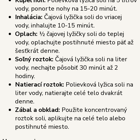
Kúpeľ nôh:
Polievková lyžica soli na 5 litrov
vody, ponorte nohy na 15-20 minút.
Inhalácia:
Čajová lyžička soli do vriacej
vody, inhalujte 10-15 minút.
Oplach:
½ čajovej lyžičky soli do teplej
vody, oplachujte postihnuté miesto päť až
šesťkrát denne.
Soľný roztok:
Čajová lyžička soli na liter
vody, nechajte pôsobiť 30 minút až 2
hodiny.
Natierací roztok:
Polievková lyžica soli na
liter vody, natierajte celé telo dvakrát
denne.
Zábal a obklad:
Použite koncentrovaný
roztok soli, aplikujte na celé telo alebo
postihnuté miesto.