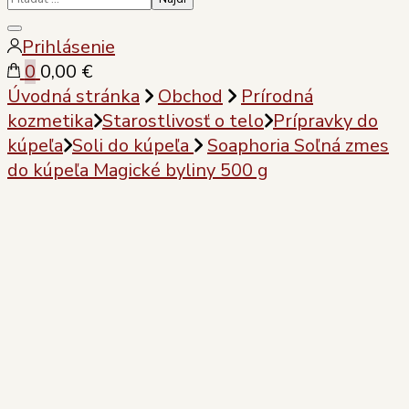
Zatvoriť
Prihlásenie
vyhľadávanie
0
0,00 €
Úvodná stránka
Obchod
Prírodná
kozmetika
Starostlivosť o telo
Prípravky do
kúpeľa
Soli do kúpeľa
Soaphoria Soľná zmes
do kúpeľa Magické byliny 500 g