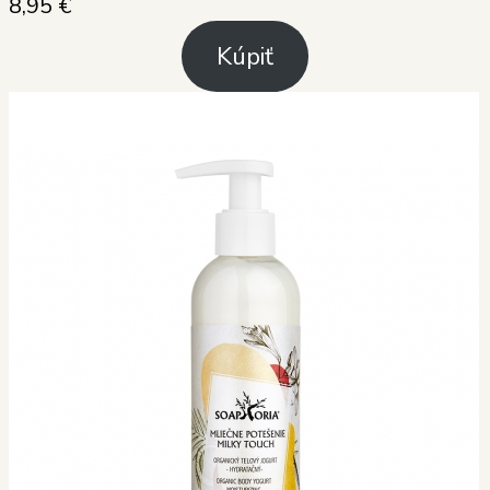
8,95
€
Kúpiť