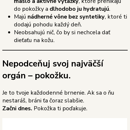
maslo a aktívne výťažky
, ktoré prenikajú
do pokožky a
dlhodobo ju hydratujú
.
Majú
nádherné vône bez syntetiky
, ktoré ti
dodajú pohodu každý deň.
Neobsahujú nič, čo by si nechcela dať
dieťaťu na kožu.
Nepodceňuj svoj najväčší
orgán – pokožku.
Je to tvoje každodenné brnenie. Ak sa o ňu
nestaráš, bráni ťa čoraz slabšie.
Začni dnes.
Pokožka ti poďakuje.