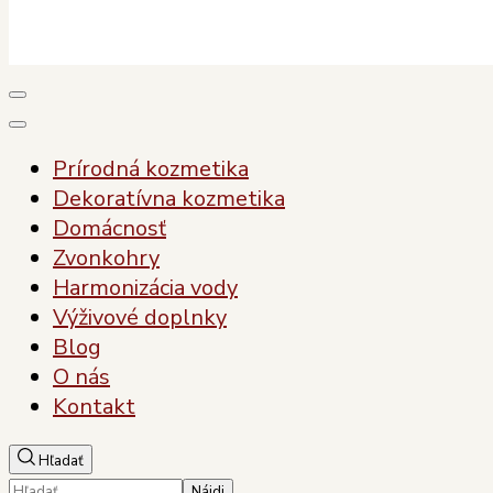
Plody Zdravia
Pre vaše zdravie, pre vašu krásu
Prírodná kozmetika
Dekoratívna kozmetika
Domácnosť
Zvonkohry
Harmonizácia vody
Výživové doplnky
Blog
O nás
Kontakt
Hľadať
Hľadať: