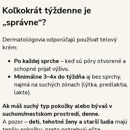
Koľkokrát týždenne je
„správne“?
Dermatológovia odporúčajú používať telový
krém:
Po každej sprche
– keď sú póry otvorené a
schopné prijať výživu.
Minimálne 3–4x do týždňa
aj bez sprchy,
najmä na suchých zónach (lýtka, predlaktia,
lakte).
Ak máš suchý typ pokožky alebo bývaš v
suchom/mestskom prostredí, denne.
A pozor –
deti, tehotné ženy a starší ľudia
majú
tenšiu pokožku, preto potrebujú ešte