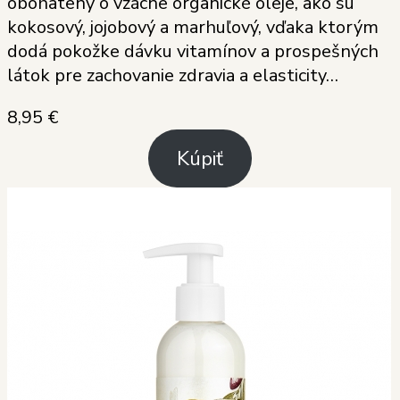
obohatený o vzácne organické oleje, ako sú
kokosový, jojobový a marhuľový, vďaka ktorým
dodá pokožke dávku vitamínov a prospešných
látok pre zachovanie zdravia a elasticity…
8,95
€
Kúpiť