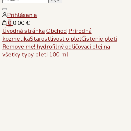
Zatvoriť
Prihlásenie
vyhľadávanie
0
0,00 €
Úvodná stránka
Obchod
Prírodná
kozmetika
Starostlivosť o pleť
Čistenie pleti
Remove me! hydrofilný odličovací olej na
všetky typy pleti 100 ml