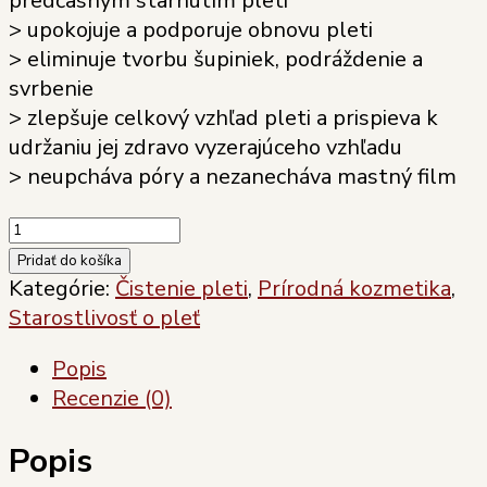
predčasným starnutím pleti
> upokojuje a podporuje obnovu pleti
> eliminuje tvorbu šupiniek, podráždenie a
svrbenie
> zlepšuje celkový vzhľad pleti a prispieva k
udržaniu jej zdravo vyzerajúceho vzhľadu
> neupcháva póry a nezanecháva mastný film
množstvo
Remove
Pridať do košíka
me!
Kategórie:
Čistenie pleti
,
Prírodná kozmetika
,
hydrofilný
Starostlivosť o pleť
odličovací
Popis
olej
Recenzie (0)
na
všetky
Popis
typy