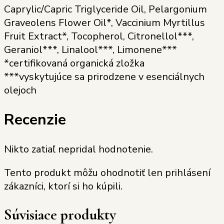
Caprylic/Capric Triglyceride Oil, Pelargonium
Graveolens Flower Oil*, Vaccinium Myrtillus
Fruit Extract*, Tocopherol, Citronellol***,
Geraniol***, Linalool***, Limonene***
*certifikovaná organická zložka
***vyskytujúce sa prirodzene v esenciálnych
olejoch
Recenzie
Nikto zatiaľ nepridal hodnotenie.
Tento produkt môžu ohodnotiť len prihlásení
zákazníci, ktorí si ho kúpili.
Súvisiace produkty