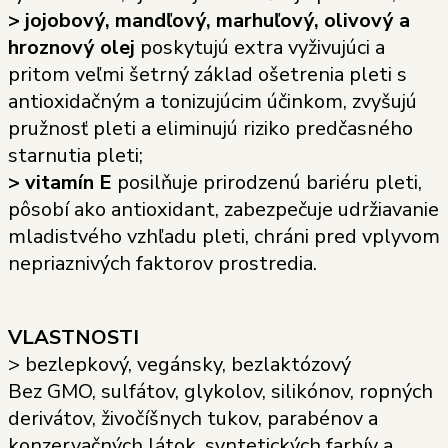
> jojobový, mandľový, marhuľový, olivový a
hroznový olej
poskytujú extra vyživujúci a
pritom veľmi šetrný základ ošetrenia pleti s
antioxidačným a tonizujúcim účinkom, zvyšujú
pružnosť pleti a eliminujú riziko predčasného
starnutia pleti;
> vitamín E
posilňuje prirodzenú bariéru pleti,
pôsobí ako antioxidant, zabezpečuje udržiavanie
mladistvého vzhľadu pleti, chráni pred vplyvom
nepriaznivých faktorov prostredia.
VLASTNOSTI
> bezlepkový, vegánsky, bezlaktózový
Bez GMO, sulfátov, glykolov, silikónov, ropných
derivátov, živočíšnych tukov, parabénov a
konzervačných látok, syntetických farbív a