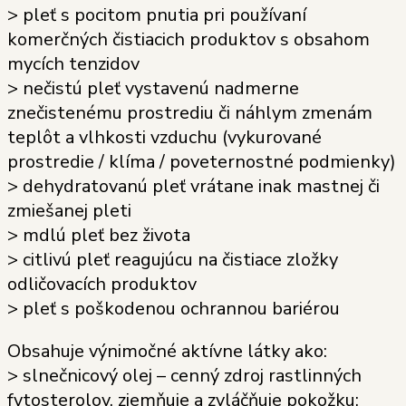
> pleť s pocitom pnutia pri používaní
komerčných čistiacich produktov s obsahom
mycích tenzidov
> nečistú pleť vystavenú nadmerne
znečistenému prostrediu či náhlym zmenám
teplôt a vlhkosti vzduchu (vykurované
prostredie / klíma / poveternostné podmienky)
> dehydratovanú pleť vrátane inak mastnej či
zmiešanej pleti
> mdlú pleť bez života
> citlivú pleť reagujúcu na čistiace zložky
odličovacích produktov
> pleť s poškodenou ochrannou bariérou
Obsahuje výnimočné aktívne látky ako:
> slnečnicový olej – cenný zdroj rastlinných
fytosterolov, zjemňuje a zvláčňuje pokožku;