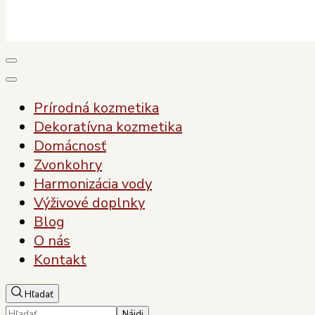
Plody Zdravia
Pre vaše zdravie, pre vašu krásu
Prírodná kozmetika
Dekoratívna kozmetika
Domácnosť
Zvonkohry
Harmonizácia vody
Výživové doplnky
Blog
O nás
Kontakt
Hľadať
Hľadať: