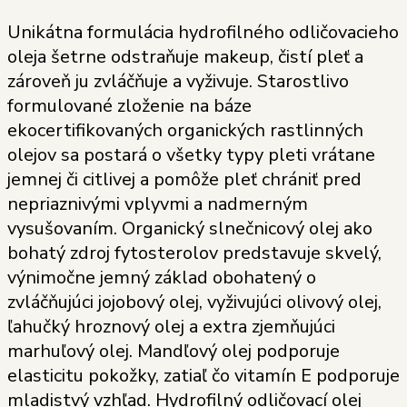
pleti
100
Unikátna formulácia hydrofilného odličovacieho
ml
oleja šetrne odstraňuje makeup, čistí pleť a
zároveň ju zvláčňuje a vyživuje. Starostlivo
formulované zloženie na báze
ekocertifikovaných organických rastlinných
olejov sa postará o všetky typy pleti vrátane
jemnej či citlivej a pomôže pleť chrániť pred
nepriaznivými vplyvmi a nadmerným
vysušovaním. Organický slnečnicový olej ako
bohatý zdroj fytosterolov predstavuje skvelý,
výnimočne jemný základ obohatený o
zvláčňujúci jojobový olej, vyživujúci olivový olej,
ľahučký hroznový olej a extra zjemňujúci
marhuľový olej. Mandľový olej podporuje
elasticitu pokožky, zatiaľ čo vitamín E podporuje
mladistvý vzhľad. Hydrofilný odličovací olej