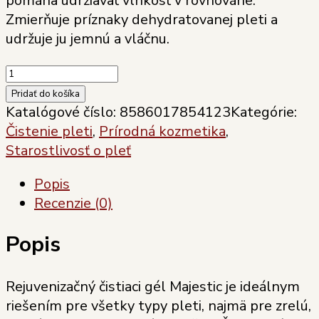
pomáha udržiavať vlhkosť v rovnováhe.
Zmierňuje príznaky dehydratovanej pleti a
udržuje ju jemnú a vláčnu.
množstvo
Soaphoria
Pridať do košíka
Rejuvenizačný
Katalógové číslo:
8586017854123
Kategórie:
&
Čistenie pleti
,
Prírodná kozmetika
,
stimulujúci
Starostlivosť o pleť
čistiaci
Popis
gél
Recenzie (0)
Majestic
100
Popis
ml
Rejuvenizačný čistiaci gél Majestic je ideálnym
riešením pre všetky typy pleti, najmä pre zrelú,