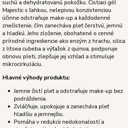
suchú a dehydratovanú pokožku. Čistiaci gél
Majestic s ľahkou, nelepivou konzistenciou
účinne odstraňuje make-up a každodenné
znečistenie, čím zanecháva pleť čerstvú, jemnú
a hladkú. Jeho zloženie, obohatené o cenné
prírodné ingrediencie ako enzým z hrachu, silica
z litsea cubeba a výťažok z quinoa, podporuje
obnovu pleti, zlepšuje jej vzhľad a stimuluje
mikrocirkuláciu.
Hlavné výhody produktu:
Jemne čistí pleť a odstraňuje make-up bez
podráždenia.
Zvláčňuje, upokojuje a zanecháva pleť
hladšiu a jemnejšiu.
Pomáha v redukcii nedokonalostí a