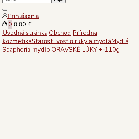
Zatvoriť
Prihlásenie
vyhľadávanie
0
0,00 €
Úvodná stránka
Obchod
Prírodná
kozmetika
Starostlivosť o ruky a mydlá
Mydlá
Soaphoria mydlo ORAVSKÉ LÚKY +-110g