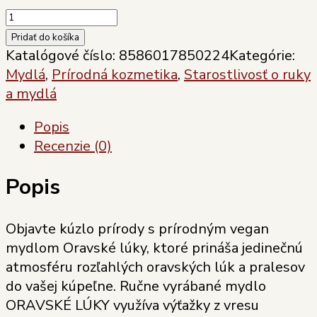
množstvo
Soaphoria
Pridať do košíka
mydlo
Katalógové číslo:
8586017850224
Kategórie:
ORAVSKÉ
Mydlá
,
Prírodná kozmetika
,
Starostlivosť o ruky
LÚKY
a mydlá
+-110g
Popis
Recenzie (0)
Popis
Objavte kúzlo prírody s prírodným vegan
mydlom Oravské lúky, ktoré prináša jedinečnú
atmosféru rozľahlých oravských lúk a pralesov
do vašej kúpeľne. Ručne vyrábané mydlo
ORAVSKÉ LÚKY využíva výťažky z vresu