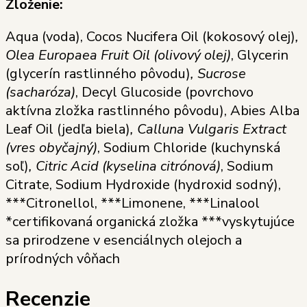
Zloženie:
Aqua (voda), Cocos Nucifera Oil (kokosový olej)
,
Olea Europaea Fruit Oil (olivový olej)
, Glycerin
(glycerín rastlinného pôvodu)
, Sucrose
(sacharóza)
, Decyl Glucoside (povrchovo
aktívna zložka rastlinného pôvodu), Abies Alba
Leaf Oil (jedľa biela)
, Calluna Vulgaris Extract
(vres obyčajný)
, Sodium Chloride (kuchynská
soľ)
, Citric Acid (kyselina citrónová)
, Sodium
Citrate, Sodium Hydroxide (hydroxid sodný),
***Citronellol, ***Limonene, ***Linalool
*certifikovaná organická zložka ***vyskytujúce
sa prirodzene v esenciálnych olejoch a
prírodných vôňach
Recenzie