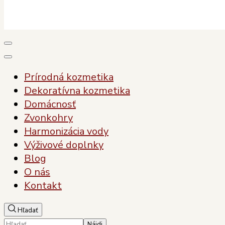
Plody Zdravia
Pre vaše zdravie, pre vašu krásu
Prírodná kozmetika
Dekoratívna kozmetika
Domácnosť
Zvonkohry
Harmonizácia vody
Výživové doplnky
Blog
O nás
Kontakt
Hľadať
Hľadať: