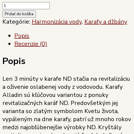
množstvo
Karafa
Pridať do košíka
Alladin
Kategórie:
Harmonizácia vody
,
Karafy a džbány
Platina
Popis
1,3
Recenzie (0)
l
Popis
Len 3 minúty v karafe ND stačia na revitalizáciu
a oživenie oslabenej vody z vodovodu. Karafy
Alladin sú kľúčovou variantou z ponuky
revitalizačných karáf ND. Predovšetkým jej
varianta so zlatým symbolom Kvetu života,
vypáleným na dne karafy, patrí už mnoho rokov
medzi najobľúbenejšie výrobky ND. Kryštály