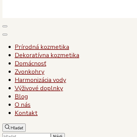
Plody Zdravia
Pre vaše zdravie, pre vašu krásu
Prírodná kozmetika
Dekoratívna kozmetika
Domácnosť
Zvonkohry
Harmonizácia vody
Výživové doplnky
Blog
O nás
Kontakt
Hľadať
Hľadať: