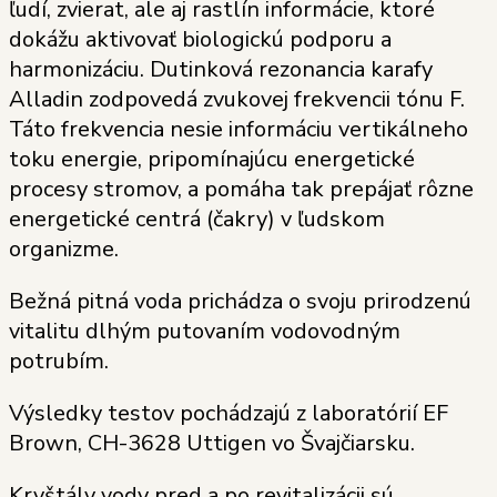
ľudí, zvierat, ale aj rastlín informácie, ktoré
dokážu aktivovať biologickú podporu a
harmonizáciu. Dutinková rezonancia karafy
Alladin zodpovedá zvukovej frekvencii tónu F.
Táto frekvencia nesie informáciu vertikálneho
toku energie, pripomínajúcu energetické
procesy stromov, a pomáha tak prepájať rôzne
energetické centrá (čakry) v ľudskom
organizme.
Bežná pitná voda prichádza o svoju prirodzenú
vitalitu dlhým putovaním vodovodným
potrubím.
Výsledky testov pochádzajú z laboratórií EF
Brown, CH-3628 Uttigen vo Švajčiarsku.
Kryštály vody pred a po revitalizácii sú