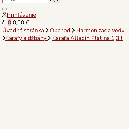
Zatvoriť
Prihlásenie
vyhľadávanie
0
0,00 €
Úvodná stránka
Obchod
Harmonizácia vody
Karafy a džbány
Karafa Alladin Platina 1,3 l