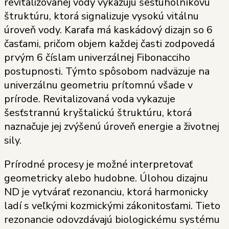
revitalizovanej vody vykazujú šesťuholníkovú
štruktúru, ktorá signalizuje vysokú vitálnu
úroveň vody. Karafa má kaskádový dizajn so 6
časťami, pričom objem každej časti zodpovedá
prvým 6 číslam univerzálnej Fibonacciho
postupnosti. Týmto spôsobom nadväzuje na
univerzálnu geometriu prítomnú všade v
prírode. Revitalizovaná voda vykazuje
šesťstrannú kryštalickú štruktúru, ktorá
naznačuje jej zvýšenú úroveň energie a životnej
sily.
Prírodné procesy je možné interpretovať
geometricky alebo hudobne. Úlohou dizajnu
ND je vytvárať rezonanciu, ktorá harmonicky
ladí s veľkými kozmickými zákonitosťami. Tieto
rezonancie odovzdávajú biologickému systému