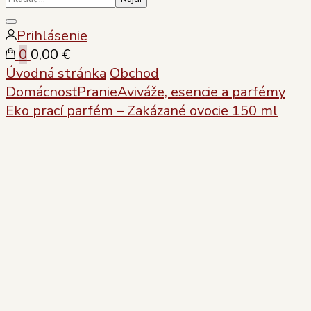
Zatvoriť
Prihlásenie
vyhľadávanie
0
0,00 €
Úvodná stránka
Obchod
Domácnosť
Pranie
Aviváže, esencie a parfémy
Eko prací parfém – Zakázané ovocie 150 ml