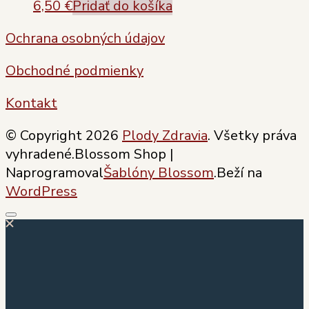
6,50
€
Pridať do košíka
Ochrana osobných údajov
Obchodné podmienky
Kontakt
© Copyright 2026
Plody Zdravia
. Všetky práva
vyhradené.
Blossom Shop |
Naprogramoval
Šablóny Blossom
.Beží na
WordPress