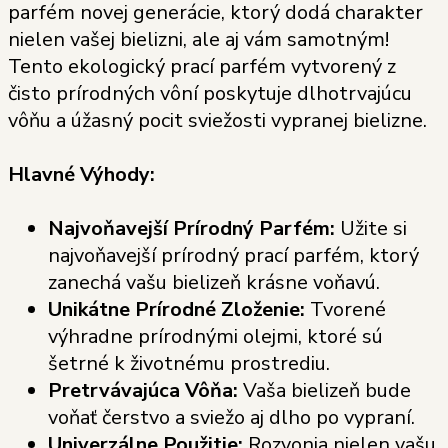
parfém novej generácie, ktorý dodá charakter
nielen vašej bielizni, ale aj vám samotným!
Tento ekologický prací parfém vytvorený z
čisto prírodných vôní poskytuje dlhotrvajúcu
vôňu a úžasný pocit sviežosti vypranej bielizne.
Hlavné Výhody:
Najvoňavejší Prírodný Parfém:
Užite si
najvoňavejší prírodný prací parfém, ktorý
zanechá vašu bielizeň krásne voňavú.
Unikátne Prírodné Zloženie:
Tvorené
výhradne prírodnými olejmi, ktoré sú
šetrné k životnému prostrediu.
Pretrvávajúca Vôňa:
Vaša bielizeň bude
voňať čerstvo a sviežo aj dlho po vypraní.
Univerzálne Použitie:
Rozvonia nielen vašu