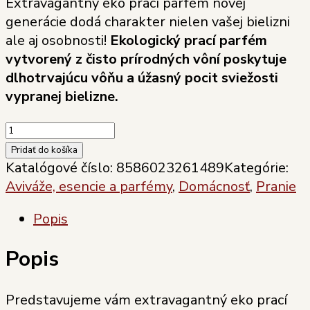
Extravagantný eko prací parfém novej
generácie dodá charakter nielen vašej bielizni
ale aj osobnosti!
Ekologický prací parfém
vytvorený z čisto prírodných vôní poskytuje
dlhotrvajúcu vôňu a úžasný pocit sviežosti
vypranej bielizne.
množstvo
Eko
Pridať do košíka
prací
Katalógové číslo:
8586023261489
Kategórie:
parfém
Aviváže, esencie a parfémy
,
Domácnosť
,
Pranie
-
Popis
Zakázané
ovocie
Popis
150
ml
Predstavujeme vám extravagantný eko prací