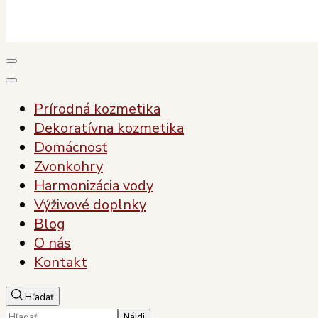
Plody Zdravia
Pre vaše zdravie, pre vašu krásu
Prírodná kozmetika
Dekoratívna kozmetika
Domácnosť
Zvonkohry
Harmonizácia vody
Výživové doplnky
Blog
O nás
Kontakt
Hľadať
Hľadať: