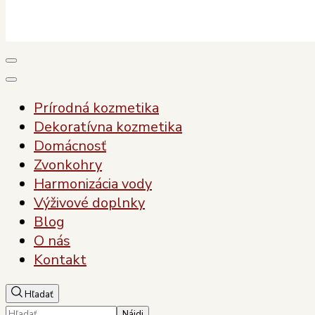
Plody Zdravia
Pre vaše zdravie, pre vašu krásu
Prírodná kozmetika
Dekoratívna kozmetika
Domácnosť
Zvonkohry
Harmonizácia vody
Výživové doplnky
Blog
O nás
Kontakt
Hľadať
Hľadať: