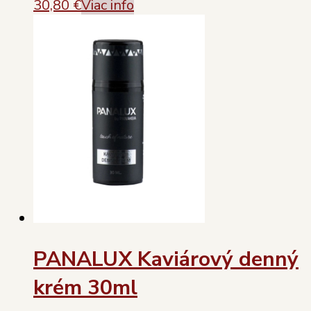
30,80
€
Viac info
PANALUX Kaviárový denný
krém 30ml