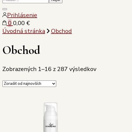
Zatvoriť
Prihlásenie
vyhľadávanie
0
0,00 €
Úvodná stránka
Obchod
Obchod
Sorted
Zobrazených 1–16 z 287 výsledkov
by
latest