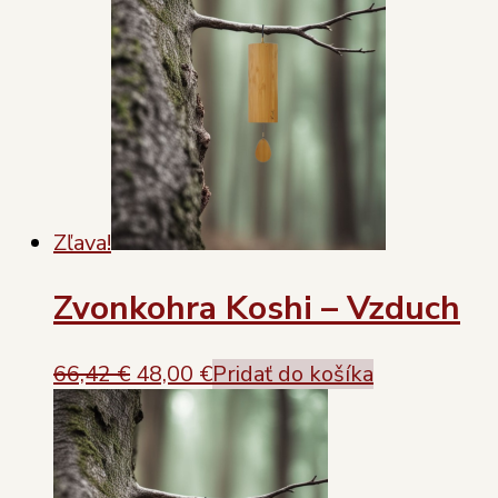
Zľava!
Zvonkohra Koshi – Vzduch
Original
Current
66,42
€
48,00
€
Pridať do košíka
price
price
was:
is:
66,42 €.
48,00 €.