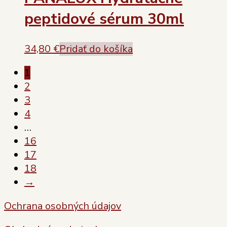
peptidové sérum 30ml
34,80
€
Pridať do košíka
1
2
3
4
…
16
17
18
→
Ochrana osobných údajov